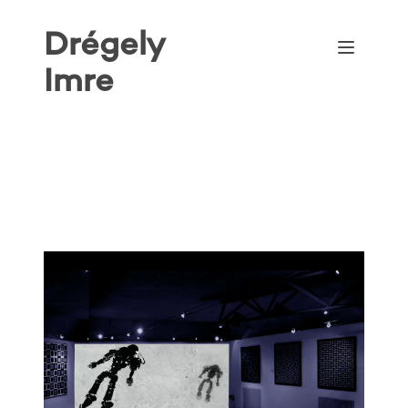
Drégely
Open me
Imre